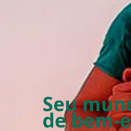
Seu mun
de bem-e