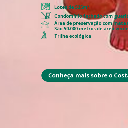
Lotes de 525m²
Condomínio fechado com guarit
Área de preservação com mata 
São 50.000 metros de área verde
Trilha ecológica
Conheça mais sobre o Cost