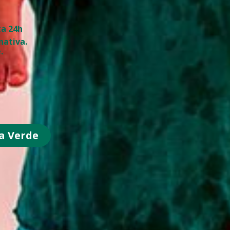
a 24h
nativa.
.
a Verde