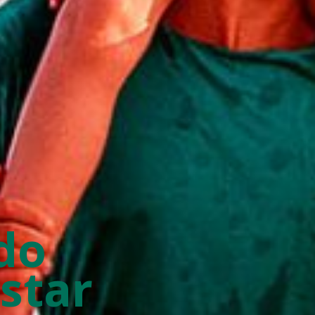
do
star